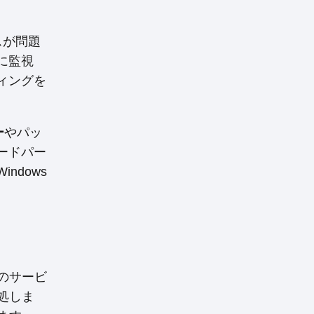
。
スが問題
に監視
ィングを
ー
やパッ
ードパー
dows
めのサービ
処しま