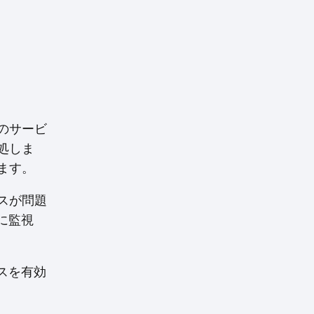
めのサービ
処しま
ます。
スが問題
に監視
スを有効