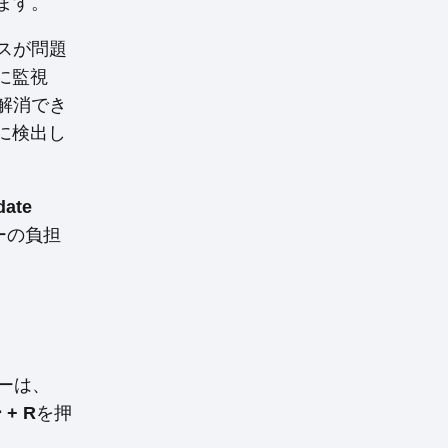
ます。
スが問題
に監視
解消でき
に検出し
date
ーの負担
ーは、
 + R
を押